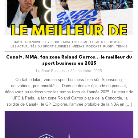
BASKET/HAND/VOLLEY
,
BOXE - MMA
,
CYCLISME
,
F1 - AUTO
,
FOOTBALL
,
LES ACTUALITÉS DU SPORT BUSINESS
,
MÉDIAS
,
PODCAST
,
RUGBY
,
TENNIS
Canal+, MMA, fan zone Roland Garros… le meilleur du
sport business en 2025
Le Sport Business
22 décembre 2025
On fait le bilan, version sport business bien sûr. Sponsoring,
activations, personnalités… Dans ce dernier épisode du podcast,
découvrez ou redécouvrez les temps forts de l’année 2025. Le retour de
l’UFC à Paris, la fan zone Roland Garros place de la Concorde, la
solidité de Canal+, le GP Explorer, l’arrivée probable de la NBA en […]