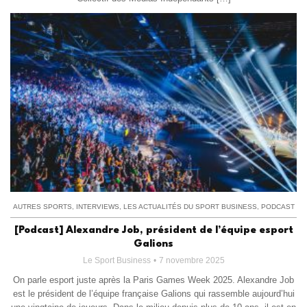
AUTRES SPORTS
,
INTERVIEWS
,
LES ACTUALITÉS DU SPORT BUSINESS
,
PODCAST
[Podcast] Alexandre Job, président de l’équipe esport
Galions
Le Sport Business
7 novembre 2025
On parle esport juste après la Paris Games Week 2025. Alexandre Job
est le président de l’équipe française Galions qui rassemble aujourd’hui