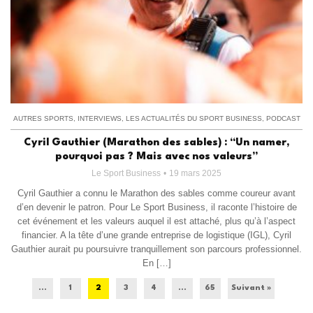
AUTRES SPORTS
,
INTERVIEWS
,
LES ACTUALITÉS DU SPORT BUSINESS
,
PODCAST
Cyril Gauthier (Marathon des sables) : “Un namer,
pourquoi pas ? Mais avec nos valeurs”
Le Sport Business
19 mars 2025
Cyril Gauthier a connu le Marathon des sables comme coureur avant
d’en devenir le patron. Pour Le Sport Business, il raconte l’histoire de
cet événement et les valeurs auquel il est attaché, plus qu’à l’aspect
financier. A la tête d’une grande entreprise de logistique (IGL), Cyril
Gauthier aurait pu poursuivre tranquillement son parcours professionnel.
En […]
...
1
2
3
4
…
65
Suivant »