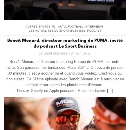
AUTRES SPORTS
,
F1 - AUTO
,
FOOTBALL
,
INTERVIEWS
,
LES ACTUALITÉS DU SPORT BUSINESS
,
PODCAST
Benoît Menard, directeur marketing de PUMA, invité
du podcast Le Sport Business
Le Sport Business
24 avril 2025
Benoît Menard, le directeur marketing Europe de PUMA, est notre
invité. Son parcours, les tendances, Paris 2024… On bavarde pendant
30 minutes, c’est à écouter où et quand vous voulez. C’est vous qui
choisissez. Ce 61ème épisode avec Benoît Menard est à retrouver en
intégralité sur toutes les plateformes d’écoute :
Deezer, Spotify ou Apple podcasts. Envie de devenir […]