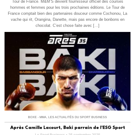
Tour de France. M&M’S devient fournisseur officiel des courses
hommes et femmes pour les trois prochaines éditions. Le Tour de
France comptait bien des partenaires douceur comme Cochonou, La
vache qui rit, Orangina, Danette, mais pas encore de bonbons en
chocolat. C’est chose faite avec […]
BOXE - MMA
,
LES ACTUALITÉS DU SPORT BUSINESS
Après Camille Lacourt, Baki parrain de l’ESG Sport
Le Sport Business
25 septembre 2025