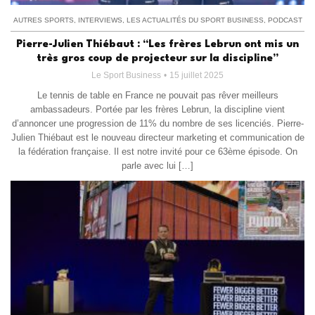
AUTRES SPORTS
,
INTERVIEWS
,
LES ACTUALITÉS DU SPORT BUSINESS
,
PODCAST
Pierre-Julien Thiébaut : “Les frères Lebrun ont mis un
très gros coup de projecteur sur la discipline”
Le Sport Business
15 juillet 2025
Le tennis de table en France ne pouvait pas rêver meilleurs
ambassadeurs. Portée par les frères Lebrun, la discipline vient
d’annoncer une progression de 11% du nombre de ses licenciés. Pierre-
Julien Thiébaut est le nouveau directeur marketing et communication de
la fédération française. Il est notre invité pour ce 63ème épisode. On
parle avec lui […]