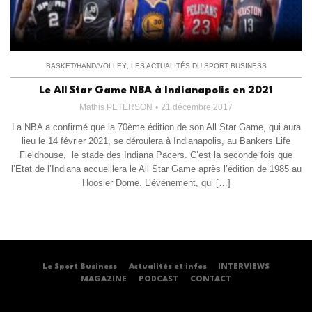
BASKET/HAND/VOLLEY
,
LES ACTUALITÉS DU SPORT BUSINESS
Le All Star Game NBA à Indianapolis en 2021
Mathis PETERSON
21 décembre 2017
La NBA a confirmé que la 70ème édition de son All Star Game, qui aura
lieu le 14 février 2021, se déroulera à Indianapolis, au Bankers Life
Fieldhouse, le stade des Indiana Pacers. C’est la seconde fois que
l’Etat de l’Indiana accueillera le All Star Game après l’édition de 1985 au
Hoosier Dome. L’événement, qui […]
Le Sport Business
Actualités et infos
INTERVIEWS
MAGAZINE
PODCAST
CONTACT