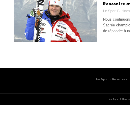
Rencontre a
Le Sport Busine
Nous continuons
Sacrée champion
de répondre à n
Le Sport Business
Le Sport Busi