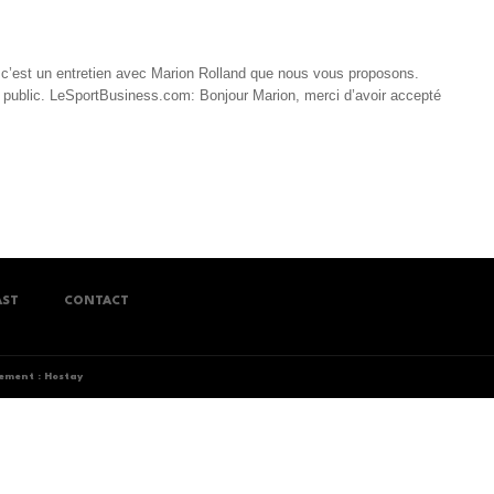
, c’est un entretien avec Marion Rolland que nous vous proposons.
public. LeSportBusiness.com: Bonjour Marion, merci d’avoir accepté
AST
CONTACT
ment : Hostay