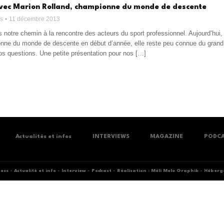
vec Marion Rolland, championne du monde de descente
ss
11 décembre 2013
 notre chemin à la rencontre des acteurs du sport professionnel. Aujourd’hui
ne du monde de descente en début d’année, elle reste peu connue du grand 
os questions. Une petite présentation pour nos […]
Actualités et infos
INTERVIEWS
MAGAZINE
PODC
ness
-
Actualité et info
-
Interview
-
Podcast
-
Réalisation : Méli Melo Graphik
-
Héberge