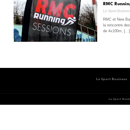
RMC Running
Le Sport Busine
RMC et New Bala
la rencontre de
de 4x100m, […]
Le Sport Business
Le Sport Busi