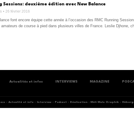
 Sessions: deuxième édition avec New Balance
ss
26 février 2016
nce font encore équipe cette année à l’occasion des RMC Running Sessions. 
s amateurs de course à pied dans plusieurs villes de France. Leslie Djhone
Actualités et infos
INTERVIEWS
MAGAZINE
PODC
ness
-
Actualité et info
-
Interview
-
Podcast
-
Réalisation : Méli Melo Graphik
-
Héberge