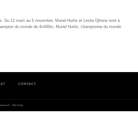
Du 12 mars au 5 novembre, Muriel Hurtis et Leslie Djhone iront à
, champion du monde de 4x400m, Muriel Hurtis, championne du monde
AST
CONTACT
ment : Hostay