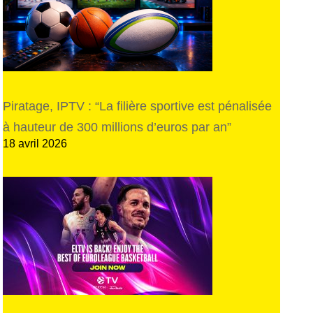
Piratage, IPTV : “La filière sportive est pénalisée
à hauteur de 300 millions d’euros par an”
18 avril 2026