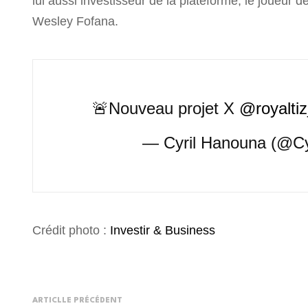
lui aussi investisseur de la plateforme, le joueur
Wesley Fofana.
🚨Nouveau projet X
@royaltiz
— Cyril Hanouna (@Cy
Crédit photo :
Investir & Business
ARTICLLE PRÉCÉDENT