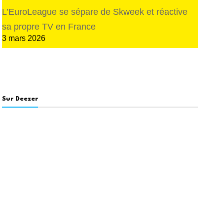
L’EuroLeague se sépare de Skweek et réactive
sa propre TV en France
3 mars 2026
Sur Deezer