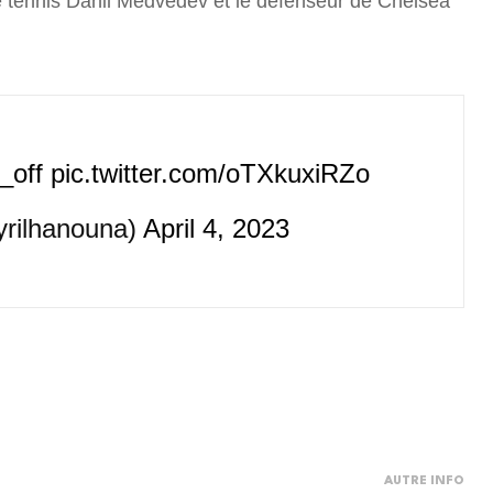
 de tennis Danil Medvedev et le défenseur de Chelsea
_off
pic.twitter.com/oTXkuxiRZo
rilhanouna)
April 4, 2023
AUTRE INFO