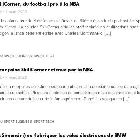
illCorner, du football pro à la NBA
ss
8 mars 2023
 le cofondateur de SkillCorner est l’invité du 30ème épisode du podcast Le S
es clients. La solution SkillCorner aide les staff techniques et directions sp
igoni a lancé cette entreprise avec Charles Montmaneix. […]
DU SPORT BUSINESS
,
SPORT TECH
rançaise SkillCorner retenue par la NBA
ss
4 mars 2023
é les entreprises sélectionnées pour participer à la deuxième édition du pro
t partie du casting. Plusieurs centaines de candidatures mais seulement sept 
olutions autour du jeu et de la fan expérience. Parmi les vainqueurs […]
DU SPORT BUSINESS
,
SPORT TECH
 Simoncini) va fabriquer les vélos électriques de BMW