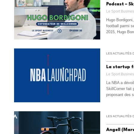
Podcast – Sk
Le Sport Busine
Hugo Bordigoni,
football parmi s
2015, Hugo Bord
LES ACTUALITÉS 
La startup f
Le Sport Busine
La NBA a dévoil
SkillCorner fai
proposant des s
LES ACTUALITÉS 
Angell (Marc