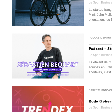
Le Sport Busine
La startup fran
Mini. John Moll
orientations du 
PODCAST
,
SPORT
Podcast – S
Le Sport Busine
Ils étaient deux
équipes en Fran
sportives, c’es
BASKET/HAND/VO
Rudy Gobert
Le Sport Busine