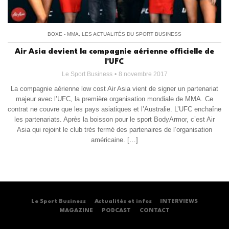
BOXE - MMA
,
LES ACTUALITÉS DU SPORT BUSINESS
Air Asia devient la compagnie aérienne officielle de
l’UFC
Le Sport Business
8 novembre 2017
La compagnie aérienne low cost Air Asia vient de signer un partenariat
majeur avec l’UFC, la première organisation mondiale de MMA. Ce
contrat ne couvre que les pays asiatiques et l’Australie. L’UFC enchaîne
les partenariats. Après la boisson pour le sport BodyArmor, c’est Air
Asia qui rejoint le club très fermé des partenaires de l’organisation
américaine. […]
Le Sport Business
Actualités et infos
INTERVIEWS
MAGAZINE
PODCAST
CONTACT