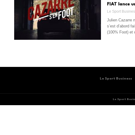
FIAT lance u
Le Sport Busine
Julien Cazarre n
s’est d’abord fa
(100% Foot) et 
Le Sport Business
Le Sport Busi