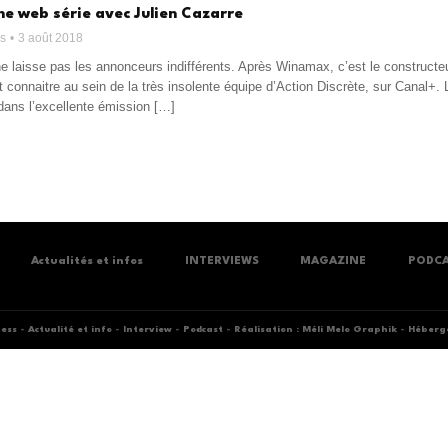
ne web série avec Julien Cazarre
ss
3 août 2018
e laisse pas les annonceurs indifférents. Après Winamax, c’est le constructeu
it connaitre au sein de la très insolente équipe d’Action Discrète, sur Canal+
dans l’excellente émission […]
Actualités et infos
INTERVIEWS
MAGAZINE
PODC
ness
-
Actualité et info
-
Interview
-
Podcast
-
Réalisation : Méli Melo Graphik
-
Héberge