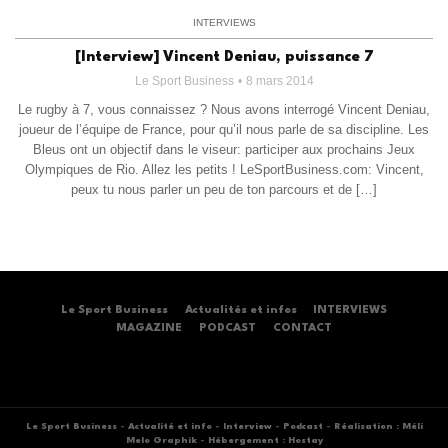
INTERVIEWS
[Interview] Vincent Deniau, puissance 7
Le Sport Business
8 mars 2014
Le rugby à 7, vous connaissez ? Nous avons interrogé Vincent Deniau,
joueur de l’équipe de France, pour qu’il nous parle de sa discipline. Les
Bleus ont un objectif dans le viseur: participer aux prochains Jeux
Olympiques de Rio. Allez les petits ! LeSportBusiness.com: Vincent,
peux tu nous parler un peu de ton parcours et de […]
Le Sport Business
Actualités et infos
INTERVIEWS
MAGAZINE
PODCAST
CONTACT
Le Sport Business
-
Actualité et info
-
Interview
-
Podcast
-
Réalisation : Méli
Melo Graphik
-
Hébergement : Hostay