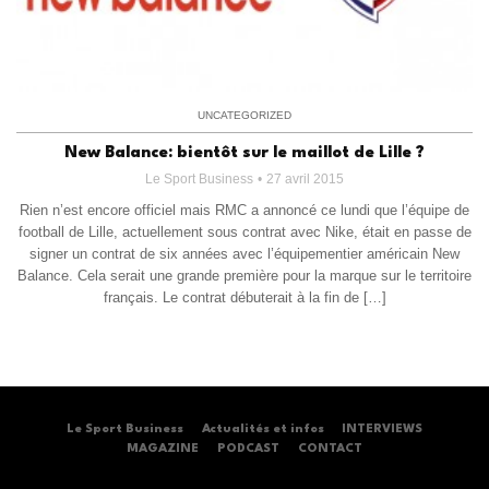
UNCATEGORIZED
New Balance: bientôt sur le maillot de Lille ?
Le Sport Business
27 avril 2015
Rien n’est encore officiel mais RMC a annoncé ce lundi que l’équipe de
football de Lille, actuellement sous contrat avec Nike, était en passe de
signer un contrat de six années avec l’équipementier américain New
Balance. Cela serait une grande première pour la marque sur le territoire
français. Le contrat débuterait à la fin de […]
Le Sport Business
Actualités et infos
INTERVIEWS
MAGAZINE
PODCAST
CONTACT