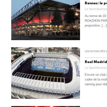
Rennes: le p
Le Sport Busine
Au terme de 10 j
ROAZHON PARK. 
proposition, […]
LES ACTUALITÉS 
Real Madrid
Le Sport Busine
Encore un club 
cadre de la mode
naming pour rédu