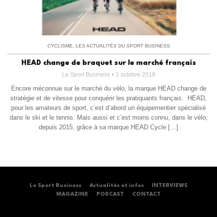
CYCLISME
,
LES ACTUALITÉS DU SPORT BUSINESS
HEAD change de braquet sur le marché français
Le Sport Business
1 octobre 2018
Encore méconnue sur le marché du vélo, la marque HEAD change de
stratégie et de vitesse pour conquérir les pratiquants français. HEAD,
pour les amateurs de sport, c’est d’abord un équipementier spécialisé
dans le ski et le tennis. Mais aussi et c’est moins connu, dans le vélo,
depuis 2015, grâce à sa marque HEAD Cycle […]
Le Sport Business
Actualités et infos
INTERVIEWS
MAGAZINE
PODCAST
CONTACT