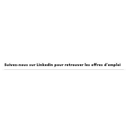
Suivez-nous sur Linkedin pour retrouver les offres d’emploi
du secteur (35 000 abonnés)