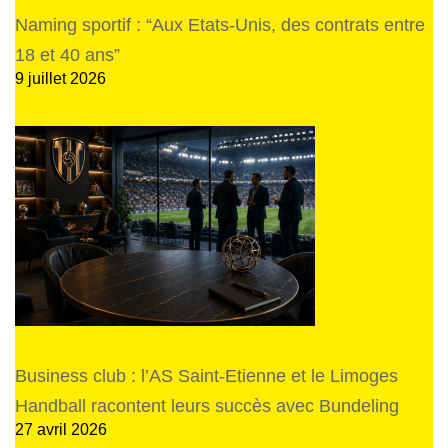
Naming sportif : “Aux Etats-Unis, des contrats entre
18 et 40 ans”
9 juillet 2026
Business club : l’AS Saint-Etienne et le Limoges
Handball racontent leurs succès avec Bundeling
27 avril 2026