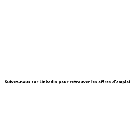
Suivez-nous sur Linkedin pour retrouver les offres d’emploi
du secteur (35 000 abonnés)