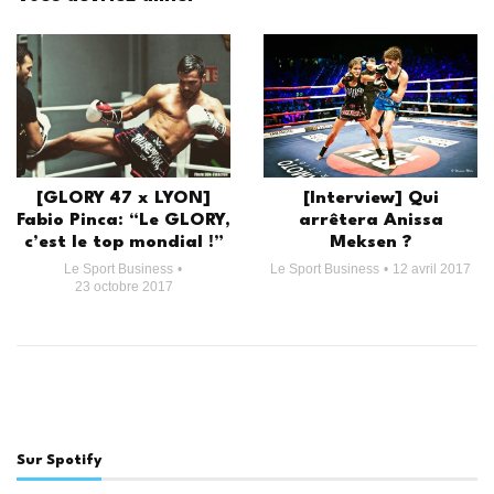
[GLORY 47 x LYON]
[Interview] Qui
Fabio Pinca: “Le GLORY,
arrêtera Anissa
c’est le top mondial !”
Meksen ?
Le Sport Business
Le Sport Business
12 avril 2017
23 octobre 2017
Sur Spotify