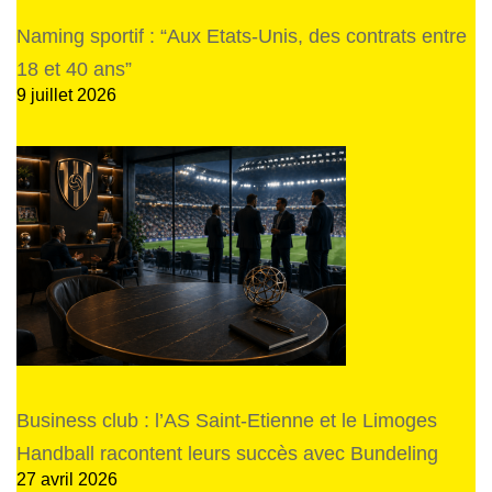
Naming sportif : “Aux Etats-Unis, des contrats entre
18 et 40 ans”
9 juillet 2026
Business club : l’AS Saint-Etienne et le Limoges
Handball racontent leurs succès avec Bundeling
27 avril 2026