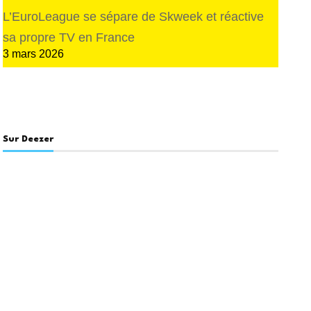
L’EuroLeague se sépare de Skweek et réactive
sa propre TV en France
3 mars 2026
Sur Deezer