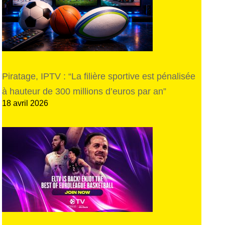
Piratage, IPTV : “La filière sportive est pénalisée
à hauteur de 300 millions d’euros par an”
18 avril 2026