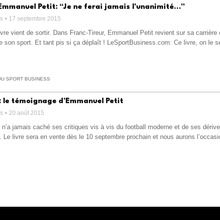
Emmanuel Petit: “Je ne ferai jamais l’unanimité…”
ss
17 septembre 2015
re vient de sortir. Dans Franc-Tireur, Emmanuel Petit revient sur sa carrière e
de son sport. Et tant pis si ça déplaît ! LeSportBusiness.com: Ce livre, on le 
DU SPORT BUSINESS
r: le témoignage d’Emmanuel Petit
ss
20 août 2015
n’a jamais caché ses critiques vis à vis du football moderne et de ses dérive
r. Le livre sera en vente dès le 10 septembre prochain et nous aurons l’occa