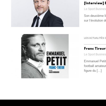
[Interview] 
Le Sport Busine
Son deuxième liv
sur l’évolution 
LES ACTUALITÉS 
Franc Tireu
Le Sport Busine
Emmanuel Petit 
football amateu
figure du […]