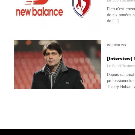
Le Sport Busine
Rien n’est encor
de six années av
de […]
INTERVIEWS
[Interview] 
Le Sport Busine
Depuis sa créati
professionnels 
Thierry Hubac, 