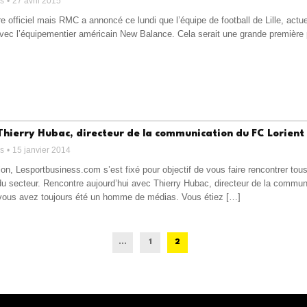
ss
27 avril 2015
e officiel mais RMC a annoncé ce lundi que l’équipe de football de Lille, actu
ec l’équipementier américain New Balance. Cela serait une grande première pour
Thierry Hubac, directeur de la communication du FC Lorient
ss
15 janvier 2014
on, Lesportbusiness.com s’est fixé pour objectif de vous faire rencontrer tou
du secteur. Rencontre aujourd’hui avec Thierry Hubac, directeur de la commun
vous avez toujours été un homme de médias. Vous étiez […]
...
1
2