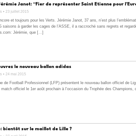
Jérémie Janot: “Fier de représenter Saint Etienne pour l’Eu
ss
23 juillet 2015
core et toujours pour les Verts. Jérémie Janot, 37 ans, n’est plus l’emblémat
 saisons à garder les cages de l’ASSE, il a raccroché sans regrets et regarde
s.com: Jérémie, que […]
ouvrez le nouveau ballon adidas
ss
24 mai 2015
ue de Football Professionnel (LFP) présentent le nouveau ballon officiel de Li
 match officiel le 1er août prochain à l’occasion du Trophée des Champions, q
 bientôt sur le maillot de Lille ?