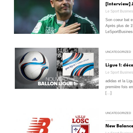
[Interview] 
Le Sport Busine
Son coeur bat en
Après plus de 15
LeSportBusines
UNCATEGORIZED
Ligue 1: déc
Le Sport Busine
adidas et la Lig
première fois en
[…]
UNCATEGORIZED
New Balance: