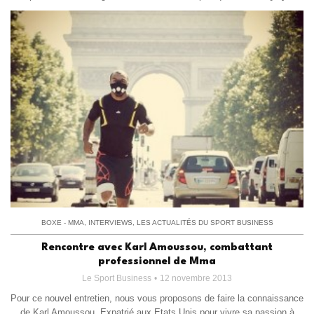
BOXE - MMA
,
INTERVIEWS
,
LES ACTUALITÉS DU SPORT BUSINESS
Rencontre avec Karl Amoussou, combattant
professionnel de Mma
Le Sport Business
12 novembre 2013
Pour ce nouvel entretien, nous vous proposons de faire la connaissance
de Karl Amoussou. Expatrié aux Etats Unis pour vivre sa passion à