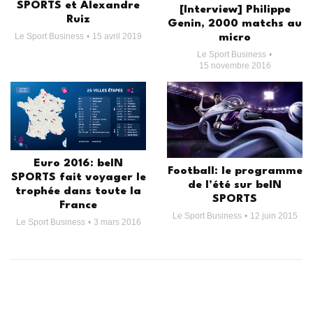
SPORTS et Alexandre
[Interview] Philippe
Ruiz
Genin, 2000 matchs au
Le Sport Business
15 avril 2019
micro
Le Sport Business
15 novembre 2016
Euro 2016: beIN
Football: le programme
SPORTS fait voyager le
de l’été sur beIN
trophée dans toute la
SPORTS
France
Le Sport Business
12 juin 2015
Le Sport Business
3 mars 2016