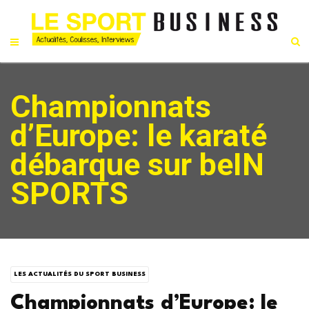
Championnats
d’Europe: le karaté
débarque sur beIN
SPORTS
LES ACTUALITÉS DU SPORT BUSINESS
Championnats d’Europe: le