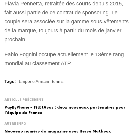
Flavia Pennetta, retraitée des courts depuis 2015,
fait aussi partie de ce contrat de sponsoring. Le
couple sera associée sur la gamme sous-vêtements
de la marque, toujours à partir du mois de janvier
prochain.
Fabio Fognini occupe actuellement le 13ème rang
mondial au classement ATP.
Tags:
Emporio Armani
tennis
ARTICLLE PRÉCÉDENT
PayByPhone – FitEtVous : deux nouveaux partenaires pour
l’équipe de France
AUTRE INFO
Nouveau numéro du magazine avec Hervé Mathoux