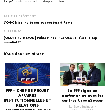
Tags:
FFF
Football
Instagram
Une
ARTICLLE PRÉCÉDENT
L’OGC Nice invite ses supporters à Rome
AUTRE INFO
[GLORY 47 x LYON] Fabio Pinca: “Le GLORY, c’est le top
mondial !”
Vous devriez aimer
FFF – CHEF DE PROJET
La FFF signe un
AFFAIRES
partenariat avec les
INSTITUTIONNELLES ET
centres UrbanSoccer
RELATIONS
Le Sport Business