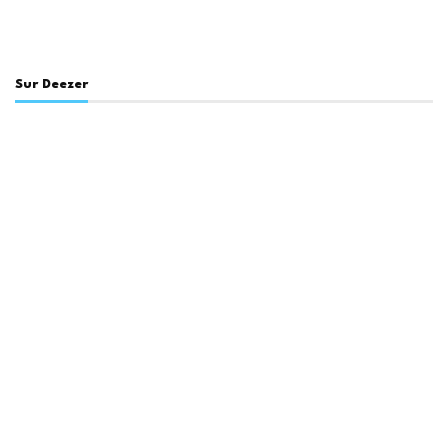
Sur Deezer
En lien avec ce sujet
FFF – CHEF DE PROJET AFFAIRES INSTITUTIONNELLES