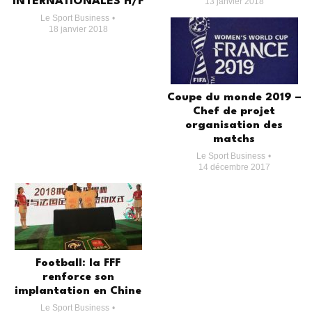
INTERNATIONALES H/F
13 janvier 2018
Le Sport Business
18 janvier 2018
Coupe du monde 2019 –
Chef de projet
organisation des
matchs
Le Sport Business
14 décembre 2017
Football: la FFF
renforce son
implantation en Chine
Le Sport Business