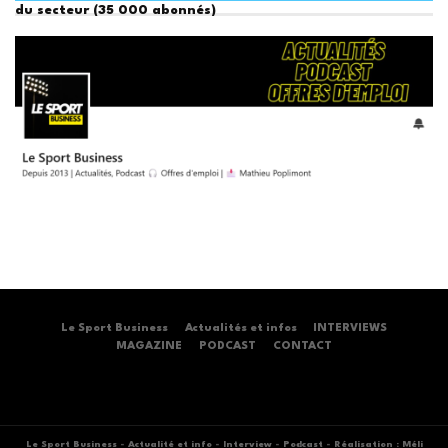
du secteur (35 000 abonnés)
Le Sport Business
Actualités et infos
INTERVIEWS
MAGAZINE
PODCAST
CONTACT
Le Sport Business
-
Actualité et info
-
Interview
-
Podcast
-
Réalisation : Méli