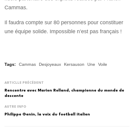
Cammas.
Il faudra compte sur 80 personnes pour constituer
une équipe solide. Impossible n’est pas français !
Tags:
Cammas
Desjoyeaux
Kersauson
Une
Voile
ARTICLLE PRÉCÉDENT
Rencontre avec Marion Rolland, championne du monde de
descente
AUTRE INFO
Philippe Genin, la voix du football italien