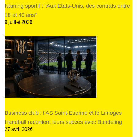
Naming sportif : “Aux Etats-Unis, des contrats entre
18 et 40 ans”
9 juillet 2026
Business club : l’AS Saint-Etienne et le Limoges
Handball racontent leurs succès avec Bundeling
27 avril 2026