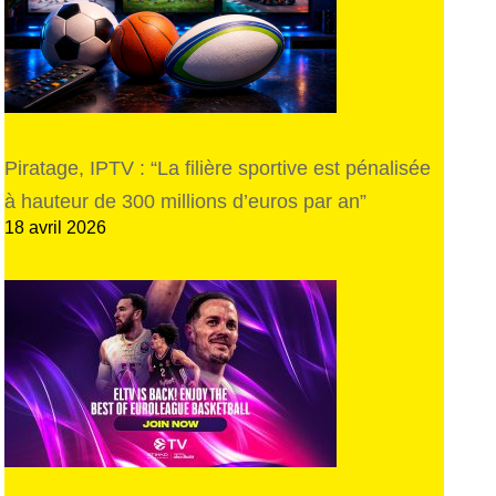
Piratage, IPTV : “La filière sportive est pénalisée
à hauteur de 300 millions d’euros par an”
18 avril 2026