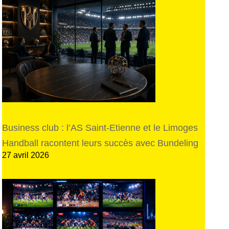
Business club : l’AS Saint-Etienne et le Limoges
Handball racontent leurs succès avec Bundeling
27 avril 2026