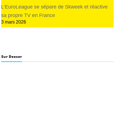
L’EuroLeague se sépare de Skweek et réactive
sa propre TV en France
3 mars 2026
Sur Deezer