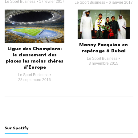
Le Sport Business
17 février 2017
Le Sport Business
6 janvier 2017
Manny Pacquiao en
Ligue des Champions:
repérage à Dubai
le classement des
Le Sport Business
places les moins chères
3 novembre 2015
d’Europe
Le Sport Business
28 septembre 2016
Sur Spotify