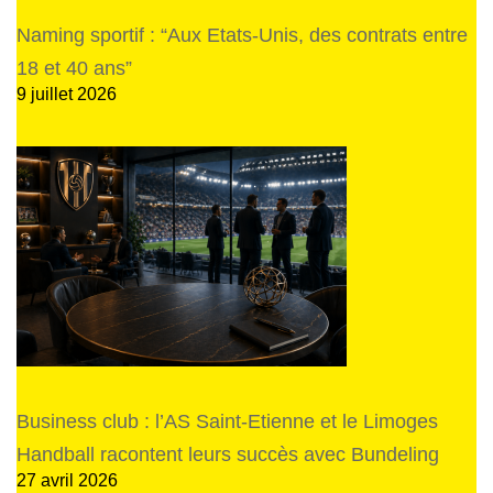
Naming sportif : “Aux Etats-Unis, des contrats entre
18 et 40 ans”
9 juillet 2026
Business club : l’AS Saint-Etienne et le Limoges
Handball racontent leurs succès avec Bundeling
27 avril 2026