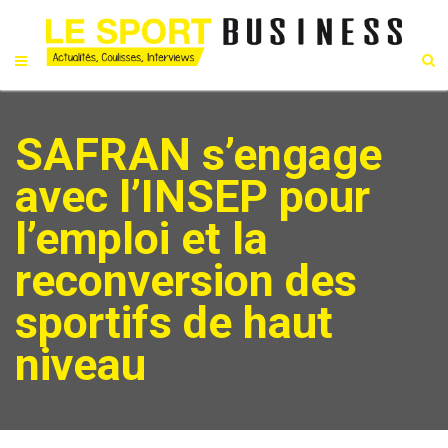
SAFRAN s’engage
avec l’INSEP pour
l’emploi et la
reconversion des
sportifs de haut
niveau