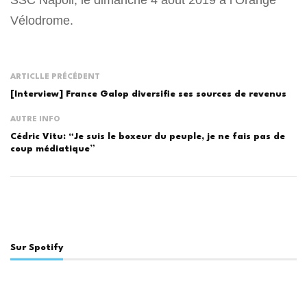
SSC Napoli, le dimanche 4 août 2019 à l’Orange
Vélodrome.
ARTICLLE PRÉCÉDENT
[Interview] France Galop diversifie ses sources de revenus
AUTRE INFO
Cédric Vitu: “Je suis le boxeur du peuple, je ne fais pas de
coup médiatique”
Sur Spotify