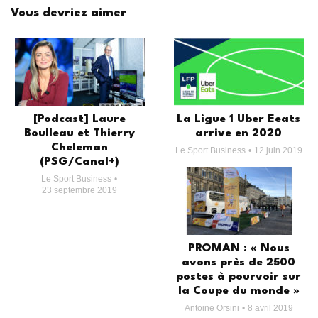
Vous devriez aimer
[Podcast] Laure
La Ligue 1 Uber Eeats
Boulleau et Thierry
arrive en 2020
Cheleman
Le Sport Business
12 juin 2019
(PSG/Canal+)
Le Sport Business
23 septembre 2019
PROMAN : « Nous
avons près de 2500
postes à pourvoir sur
la Coupe du monde »
Antoine Orsini
8 avril 2019