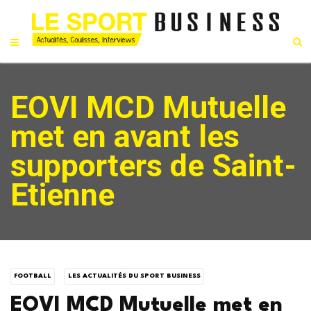
EOVI MCD Mutuelle
met en avant les
supporters de Saint-
Etienne
FOOTBALL
LES ACTUALITÉS DU SPORT BUSINESS
EOVI MCD Mutuelle met en