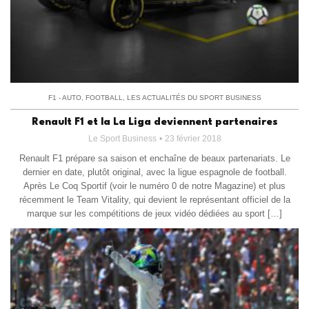
F1 - AUTO
,
FOOTBALL
,
LES ACTUALITÉS DU SPORT BUSINESS
Renault F1 et la La Liga deviennent partenaires
Le Sport Business
23 février 2018
Renault F1 prépare sa saison et enchaîne de beaux partenariats. Le
dernier en date, plutôt original, avec la ligue espagnole de football.
Après Le Coq Sportif (voir le numéro 0 de notre Magazine) et plus
récemment le Team Vitality, qui devient le représentant officiel de la
marque sur les compétitions de jeux vidéo dédiées au sport […]