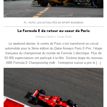
F1 - AUTO
,
LES ACTUALITÉS DU SPORT BUSINESS
La Formule E de retour au coeur de Paris
Antoine Orsini
3 mai 2018
Le weekend dernier, le centre de Paris s’est transformé en circuit
automobile pour la 3ème édition du Qatar Airways Paris E-Prix, l’étape
française du championnat du monde de Formule 1 électrique. Plus de
50 000 septectateurs ont participé à la fête. Sixième étape du nouveau
ABB Formula E Championship (ndlr : l’entreprise suisse a pris le […]