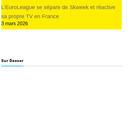
L’EuroLeague se sépare de Skweek et réactive
sa propre TV en France
3 mars 2026
Sur Deezer