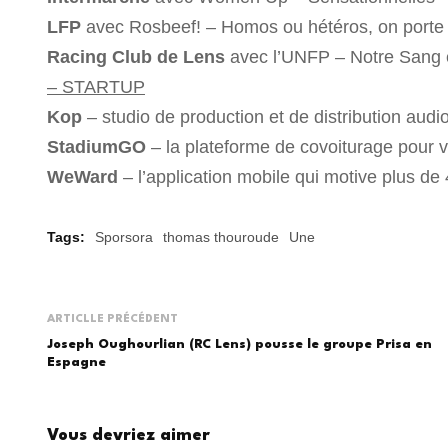
LFP
avec Rosbeef! – Homos ou hétéros, on porte 
Racing Club de Lens
avec l’UNFP – Notre Sang 
– STARTUP
Kop
– studio de production et de distribution audio
StadiumGO
– la plateforme de covoiturage pour v
WeWard
– l’application mobile qui motive plus de 4
Tags:
Sporsora
thomas thouroude
Une
ARTICLLE PRÉCÉDENT
Joseph Oughourlian (RC Lens) pousse le groupe Prisa en
Espagne
Vous devriez aimer