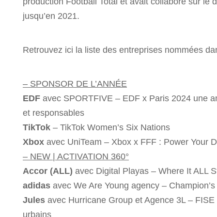
production Football Total et avait collaboré sur le 
jusqu’en 2021.
Retrouvez ici la liste des entreprises nommées dan
– SPONSOR DE L’ANNÉE
EDF
avec SPORTFIVE – EDF x Paris 2024 une ambit
et responsables
TikTok
– TikTok Women’s Six Nations
Xbox
avec UniTeam – Xbox x FFF : Power Your 
– NEW | ACTIVATION 360°
Accor (ALL)
avec Digital Playas – Where It ALL S
adidas
avec We Are Young agency – Champion’s
Jules
avec Hurricane Group et Agence 3L – FISE 
urbains