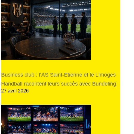
Business club : l’AS Saint-Etienne et le Limoges
Handball racontent leurs succès avec Bundeling
27 avril 2026