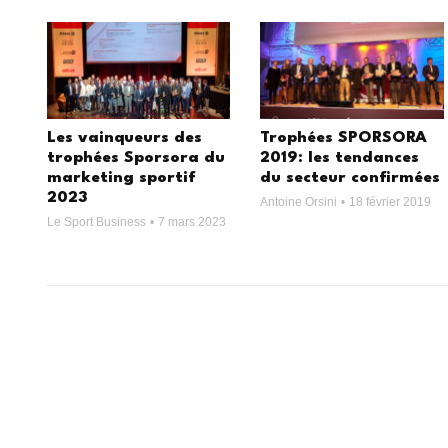
Les vainqueurs des
Trophées SPORSORA
trophées Sporsora du
2019: les tendances
marketing sportif
du secteur confirmées
2023
Antoine Orsini
18 février 2019
Le Sport Business
7 mars 2023