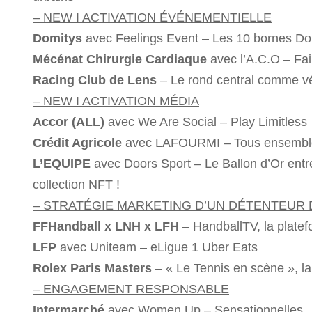
– NEW I ACTIVATION ÉVÉNEMENTIELLE
Domitys
avec Feelings Event – Les 10 bornes Do
Mécénat Chirurgie Cardiaque
avec l’A.C.O – Fair
Racing Club de Lens
– Le rond central comme vé
– NEW I ACTIVATION MÉDIA
Accor (ALL)
avec We Are Social – Play Limitless
Crédit Agricole
avec LAFOURMI – Tous ensemble p
L’EQUIPE
avec Doors Sport – Le Ballon d’Or entr
collection NFT !
– STRATÉGIE MARKETING D’UN DÉTENTEUR 
FFHandball x LNH x LFH
– HandballTV, la platef
LFP
avec Uniteam – eLigue 1 Uber Eats
Rolex Paris Masters
– « Le Tennis en scène », l
– ENGAGEMENT RESPONSABLE
Intermarché
avec Women Up – Sensationnelles