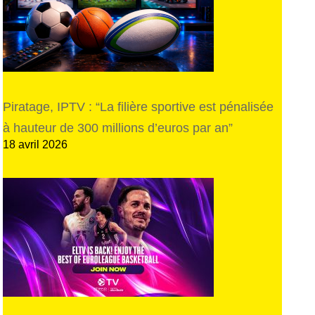
Piratage, IPTV : “La filière sportive est pénalisée
à hauteur de 300 millions d’euros par an”
18 avril 2026