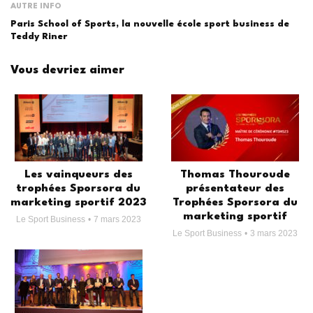
AUTRE INFO
Paris School of Sports, la nouvelle école sport business de
Teddy Riner
Vous devriez aimer
Les vainqueurs des
Thomas Thouroude
trophées Sporsora du
présentateur des
marketing sportif 2023
Trophées Sporsora du
marketing sportif
Le Sport Business
7 mars 2023
Le Sport Business
3 mars 2023