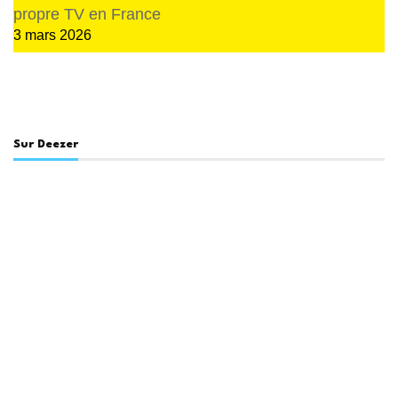
propre TV en France
3 mars 2026
Sur Deezer
En lien avec ce sujet
Les vainqueurs des trophées Sporsora du
marketing sportif 2023
Thomas Thouroude présentateur des Trophées