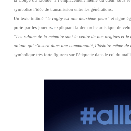
la Coupe du Monde, à
l’emplacement
même du
cœur
, sous l
symbolise
l’idée
de transmission entre les générations.
Un texte intitulé
“le
rugby est une deuxième
peau”
et signé é
porté par les joueurs
,
expliquant la démarche artistique de cel
“
Les rubans de la mémoire sont le centre de nos origines et le 
unique qui s’inscrit dans une communauté, l’histoire même de
symbolique très forte figurera sur l’étiquette dans le col du maill