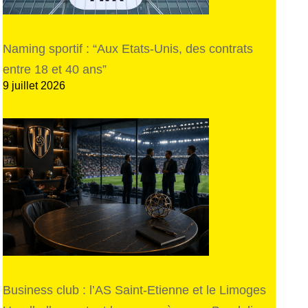
Naming sportif : “Aux Etats-Unis, des contrats
entre 18 et 40 ans”
9 juillet 2026
Business club : l’AS Saint-Etienne et le Limoges