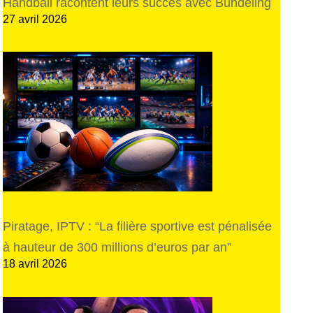
Handball racontent leurs succès avec Bundeling
27 avril 2026
Piratage, IPTV : “La filière sportive est pénalisée
à hauteur de 300 millions d’euros par an”
18 avril 2026