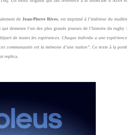
e coq. Un motif original qui fait référence à la molécule
d’ADN
et
galement de
Jean-Pierre Rives
, est imprimé à
l’intérieur
du maillot
ui qui demeure
l’un
des plus grands joueurs de l
’histoire
du rugby :
départ de toutes les espérances. Chaque individu a une expérience
 ces communautés est la mémoire d’une
nation”
.
Ce texte à la porté
ot replica.