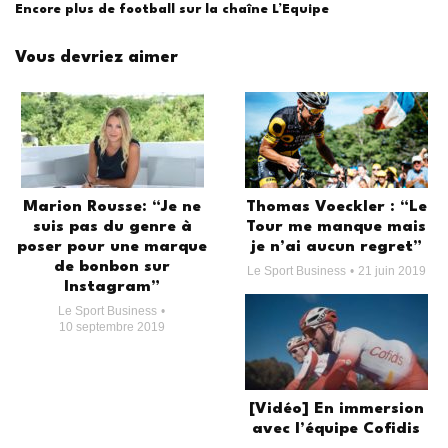
Encore plus de football sur la chaîne L’Equipe
Vous devriez aimer
Marion Rousse: “Je ne
Thomas Voeckler : “Le
suis pas du genre à
Tour me manque mais
poser pour une marque
je n’ai aucun regret”
de bonbon sur
Le Sport Business
21 juin 2019
Instagram”
Le Sport Business
10 septembre 2019
[Vidéo] En immersion
avec l’équipe Cofidis