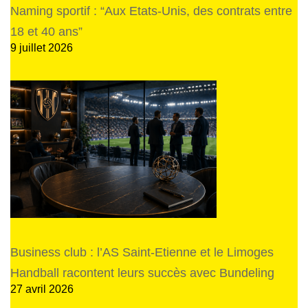
Naming sportif : “Aux Etats-Unis, des contrats entre
18 et 40 ans”
9 juillet 2026
Business club : l’AS Saint-Etienne et le Limoges
Handball racontent leurs succès avec Bundeling
27 avril 2026