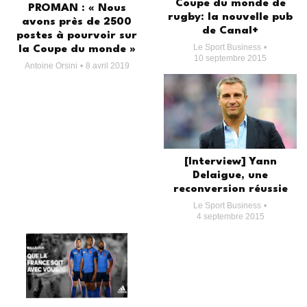
Coupe du monde de
PROMAN : « Nous
rugby: la nouvelle pub
avons près de 2500
de Canal+
postes à pourvoir sur
Le Sport Business
la Coupe du monde »
10 septembre 2015
Antoine Orsini
8 avril 2019
[Interview] Yann
Delaigue, une
reconversion réussie
Le Sport Business
4 septembre 2015